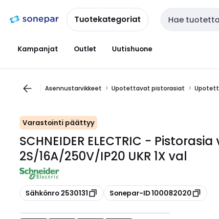
Siirry
Siirry
navigointiin
sisältöön
Tuotekategoriat
Haku
Kampanjat
Outlet
Uutishuone
Asennustarvikkeet
Upotettavat pistorasiat
Upotetta
Varastointi päättyy
SCHNEIDER ELECTRIC - Pistorasia 
2S/16A/250V/IP20 UKR 1X val
Kopioi
Kopioi
Sähkönro 2530131
Sonepar-ID 100082020