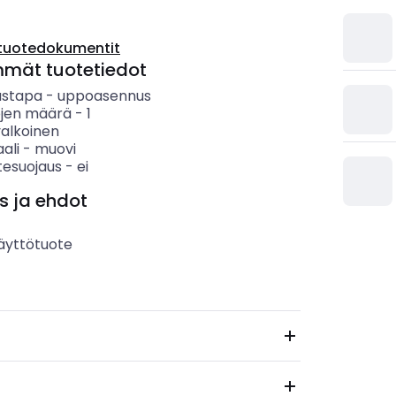
tuotedokumentit
mmät tuotetiedot
ustapa
-
uppoasennus
öjen määrä
-
1
valkoinen
ali
-
muovi
itesuojaus
-
ei
s ja ehdot
äyttötuote