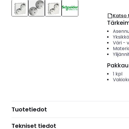
Katso 
Tärkei
Asenn
Yksikk
Väri
-
Materia
Ylijänn
Pakkau
1
kpl
Vakiok
Tuotetiedot
Tekniset tiedot