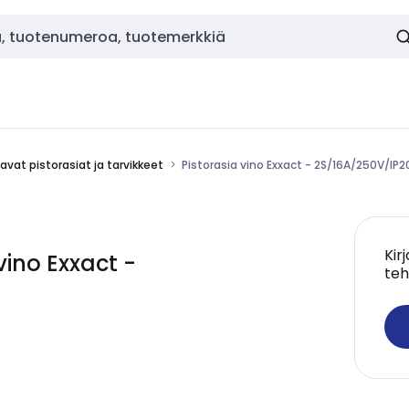
vat pistorasiat ja tarvikkeet
Pistorasia vino Exxact - 2S/16A/250V/IP20
Kir
vino Exxact -
teh