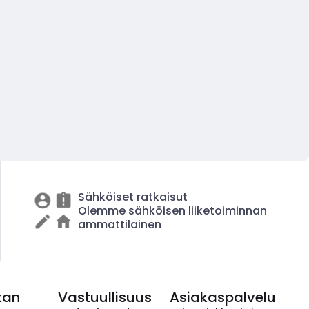
Sähköiset ratkaisut
Olemme sähköisen liiketoiminnan
ammattilainen
kan
Vastuullisuus
Asiakaspalvelu