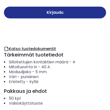
Kirjaudu
Katso tuotedokumentit
Tärkeimmät tuotetiedot
Silloitettujen kontaktien määrä
-
4
Mitoitusvirta In
-
40
A
Moduulijako
-
5
mm
Väri
-
punainen
Eristetty
-
kyllä
Pakkaus ja ehdot
50
kpl
Vakiokäyttötuote