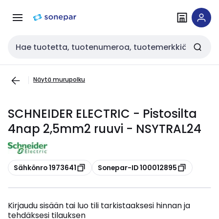
Siirry
Siirry
navigointiin
sisältöön
Haku
Näytä murupolku
SCHNEIDER ELECTRIC - Pistosilta
4nap 2,5mm2 ruuvi - NSYTRAL24
Kopioi
Kopioi
Sähkönro 1973641
Sonepar-ID 100012895
Kirjaudu sisään tai luo tili tarkistaaksesi hinnan ja
tehdäksesi tilauksen