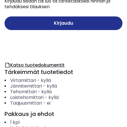
Kirjaudu sisään tai luo tili tarkistaaksesi hinnan ja
tehdäksesi tilauksen
Kirjaudu
Katso tuotedokumentit
Tärkeimmät tuotetiedot
Virtamittari
-
kyllä
Jännitemittari
-
kyllä
Tehomittari
-
kyllä
Loistehomittari
-
kyllä
Taajuusmittari
-
ei
Pakkaus ja ehdot
1
kpl