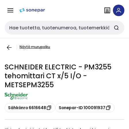
Siirry
Siirry
navigointiin
sisältöön
Haku
Näytä murupolku
SCHNEIDER ELECTRIC - PM3255
tehomittari CT x/5 I/O -
METSEPM3255
Kopioi
Kopioi
Sähkönro 6616648
Sonepar-ID 100091937