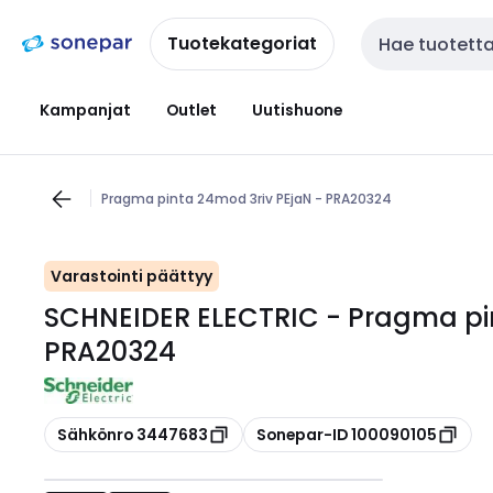
Siirry
Siirry
navigointiin
sisältöön
Tuotekategoriat
Haku
Kampanjat
Outlet
Uutishuone
Pragma pinta 24mod 3riv PEjaN - PRA20324
Varastointi päättyy
SCHNEIDER ELECTRIC - Pragma pin
PRA20324
Kopioi
Kopioi
Sähkönro 3447683
Sonepar-ID 100090105