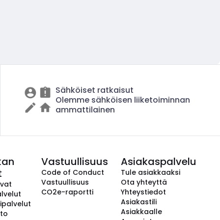
Sähköiset ratkaisut
Olemme sähköisen liiketoiminnan
ammattilainen
kan
Vastuullisuus
Asiakaspalvelu
t
Code of Conduct
Tule asiakkaaksi
Vastuullisuus
Ota yhteyttä
avat
CO2e-raportti
Yhteystiedot
lvelut
Asiakastili
ipalvelut
Asiakkaalle
to