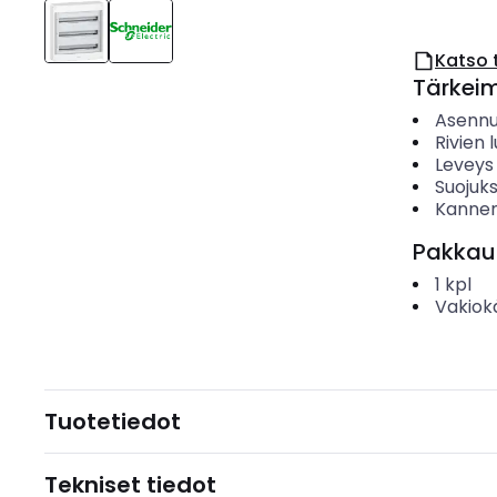
Katso 
Tärkei
Asenn
Rivien
Leveys
Suojuk
Kanne
Pakkau
1
kpl
Vakiok
Tuotetiedot
Tekniset tiedot