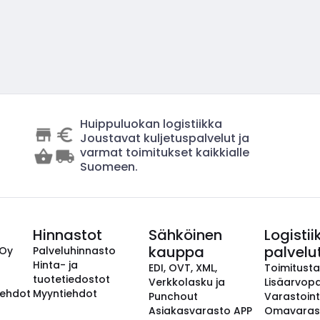
Huippuluokan logistiikka
Joustavat kuljetuspalvelut ja
varmat toimitukset kaikkialle
Suomeen.
Hinnastot
Sähköinen
Logistii
kauppa
palvelu
 Oy
Palveluhinnasto
Hinta- ja
EDI, OVT, XML,
Toimitust
tuotetiedostot
Verkkolasku ja
Lisäarvopa
aehdot
Myyntiehdot
Punchout
Varastoint
Asiakasvarasto APP
Omavaras