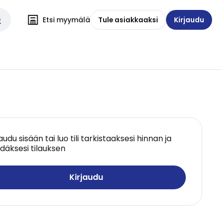
Etsi myymälä
Tule asiakkaaksi
Kirjaudu
jaudu sisään tai luo tili tarkistaaksesi hinnan ja
däksesi tilauksen
Kirjaudu