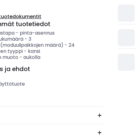
tuotedokumentit
mmät tuotetiedot
ustapa
-
pinta-asennus
 lukumäärä
-
3
 (moduulipaikkojen määrä)
-
24
sen tyyppi
-
kansi
n muoto
-
aukolla
s ja ehdot
äyttötuote