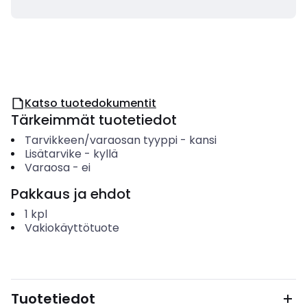
Katso tuotedokumentit
Tärkeimmät tuotetiedot
Tarvikkeen/varaosan tyyppi
-
kansi
Lisätarvike
-
kyllä
Varaosa
-
ei
Pakkaus ja ehdot
1
kpl
Vakiokäyttötuote
Tuotetiedot