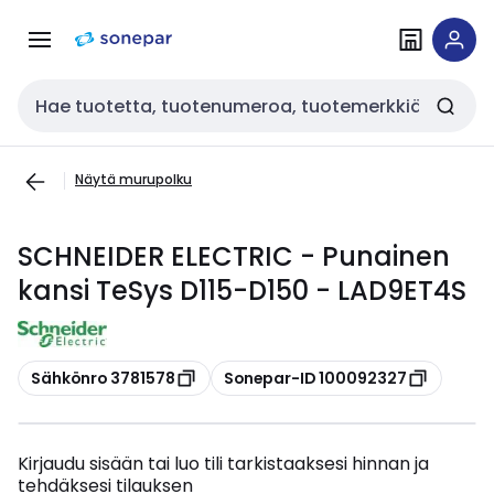
Siirry
Siirry
navigointiin
sisältöön
Haku
Näytä murupolku
SCHNEIDER ELECTRIC - Punainen
kansi TeSys D115-D150 - LAD9ET4S
Kopioi
Kopioi
Sähkönro 3781578
Sonepar-ID 100092327
Kirjaudu sisään tai luo tili tarkistaaksesi hinnan ja
tehdäksesi tilauksen