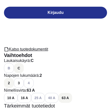
Kirjaudu
Katso tuotedokumentit
Vaihtoehdot
Laukaisukäyrä
:
C
Katso käytettävissä olevat vaihtoehdot
B
C
Napojen lukumäärä
:
2
Katso käytettävissä olevat vaihtoehdot
2
3
4
Nimellisvirta
:
63 A
Katso käytettävissä olevat vaihtoehdot
Katso käytettävissä olevat vaihtoehdot
10 A
16 A
25 A
40 A
63 A
Tärkeimmät tuotetiedot