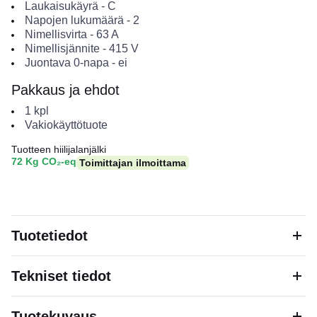
Laukaisukäyrä
-
C
Napojen lukumäärä
-
2
Nimellisvirta
-
63
A
Nimellisjännite
-
415
V
Juontava 0-napa
-
ei
Pakkaus ja ehdot
1
kpl
Vakiokäyttötuote
Tuotteen hiilijalanjälki
72 Kg CO₂-eq
Toimittajan ilmoittama
Tuotetiedot
Tekniset tiedot
Tuotekuvaus