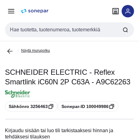
Siirry
Siirry
navigointiin
sisältöön
Haku
Näytä murupolku
SCHNEIDER ELECTRIC - Reflex
Smartlink iC60N 2P C63A - A9C62263
Kopioi
Kopioi
Sähkönro 3256463
Sonepar-ID 100049986
Kirjaudu sisään tai luo tili tarkistaaksesi hinnan ja
tehdäksesi tilauksen