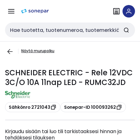
Siirry
Siirry
navigointiin
sisältöön
Haku
Näytä murupolku
SCHNEIDER ELECTRIC - Rele 12VDC
3C/O 10A 11nap LED - RUMC32JD
Kopioi
Kopioi
Sähkönro 2721043
Sonepar-ID 100093262
Kirjaudu sisään tai luo tili tarkistaaksesi hinnan ja
tehdäksesi tilauksen