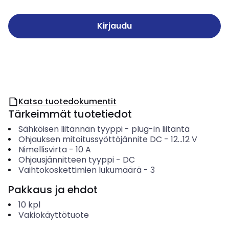
Kirjaudu
Katso tuotedokumentit
Tärkeimmät tuotetiedot
Sähköisen liitännän tyyppi
-
plug-in liitäntä
Ohjauksen mitoitussyöttöjännite DC
-
12...12
V
Nimellisvirta
-
10
A
Ohjausjännitteen tyyppi
-
DC
Vaihtokoskettimien lukumäärä
-
3
Pakkaus ja ehdot
10
kpl
Vakiokäyttötuote