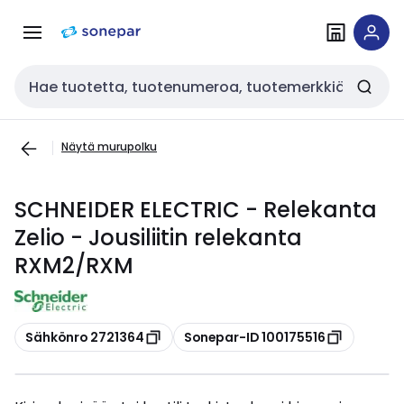
Siirry
Siirry
navigointiin
sisältöön
Haku
Näytä murupolku
SCHNEIDER ELECTRIC - Relekanta
Zelio - Jousiliitin relekanta
RXM2/RXM
Kopioi
Kopioi
Sähkönro 2721364
Sonepar-ID 100175516