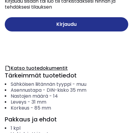
Kirjaudu sisään tai luo tili tarkistaaksesi hinnan ja
tehdäksesi tilauksen
Kirjaudu
Katso tuotedokumentit
Tärkeimmät tuotetiedot
Sähköisen liitännän tyyppi
-
muu
Asennustapa
-
DIN-kisko 35 mm
Nastojen määrä
-
14
Leveys
-
31
mm
Korkeus
-
85
mm
Pakkaus ja ehdot
1
kpl