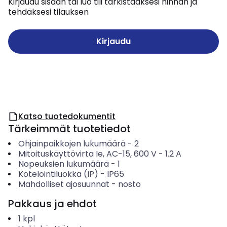
Kirjaudu sisään tai luo tili tarkistaaksesi hinnan ja
tehdäksesi tilauksen
Kirjaudu
Katso tuotedokumentit
Tärkeimmät tuotetiedot
Ohjainpaikkojen lukumäärä
-
2
Mitoituskäyttövirta Ie, AC-15, 600 V
-
1.2
A
Nopeuksien lukumäärä
-
1
Kotelointiluokka (IP)
-
IP65
Mahdolliset ajosuunnat
-
nosto
Pakkaus ja ehdot
1
kpl