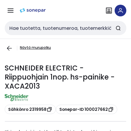
Siirry
Siirry
navigointiin
sisältöön
Haku
Näytä murupolku
SCHNEIDER ELECTRIC -
Riippuohjain 1nop. hs-painike -
XACA2013
Kopioi
Kopioi
Sähkönro 2319958
Sonepar-ID 100027662