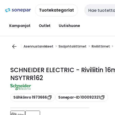
Siirry
Siirry
navigointiin
sisältöön
Tuotekategoriat
Haku
Kampanjat
Outlet
Uutishuone
Asennustarvikkeet
Sisäjohtoliittimet
Riviliittimet
SCHNEIDER ELECTRIC - Riviliitin 
NSYTRR162
Kopioi
Kopioi
Sähkönro 1973666
Sonepar-ID 100092321