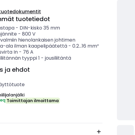
tuotedokumentit
mmät tuotetiedot
ustapa
-
DIN-kisko 35 mm
sjännite
-
800
V
ävalmiin hienolankaisen johtimen
ta-ala ilman kaapelipäätettä
-
0.2...16
mm²
svirta In
-
76
A
liitännän tyyppi 1
-
jousiliitäntä
s ja ehdot
äyttötuote
ilijalanjälki
-eq
Toimittajan ilmoittama