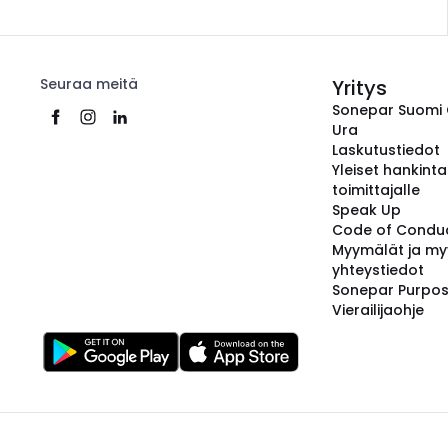
Seuraa meitä
Yritys
Sonepar Suomi
Ura
Laskutustiedot
Yleiset hankint
toimittajalle
Speak Up
Code of Condu
Myymälät ja my
yhteystiedot
Sonepar Purpo
Vierailijaohje