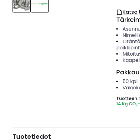
Katso 
Tärkei
Asenn
Nimelli
Liitänt
poikkipin
Mitoitu
Kaapeli
Pakkau
50
kpl
Vakiok
Tuotteen hi
14 Kg CO₂
Tuotetiedot