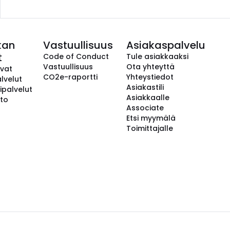
kan
Vastuullisuus
Asiakaspalvelu
t
Code of Conduct
Tule asiakkaaksi
Vastuullisuus
Ota yhteyttä
avat
CO2e-raportti
Yhteystiedot
lvelut
Asiakastili
ipalvelut
Asiakkaalle
to
Associate
Etsi myymälä
Toimittajalle