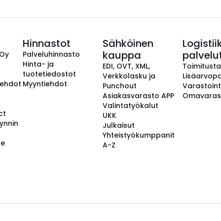
Hinnastot
Sähköinen
Logistii
kauppa
palvelu
 Oy
Palveluhinnasto
Hinta- ja
EDI, OVT, XML,
Toimitust
tuotetiedostot
Verkkolasku ja
Lisäarvopa
aehdot
Myyntiehdot
Punchout
Varastoint
Asiakasvarasto APP
Omavaras
Valintatyökalut
ct
UKK
ynnin
Julkaisut
Yhteistyökumppanit
se
A-Z