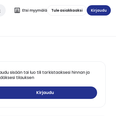
Etsi myymälä
Tule asiakkaaksi
Kirjaudu
jaudu sisään tai luo tili tarkistaaksesi hinnan ja
däksesi tilauksen
Kirjaudu