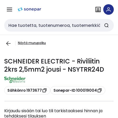
Siirry
Siirry
navigointiin
sisältöön
Haku
Näytä murupolku
SCHNEIDER ELECTRIC - Riviliitin
2krs 2,5mm2 jousi - NSYTRR24D
Kopioi
Kopioi
Sähkönro 1973677
Sonepar-ID 100019004
Kirjaudu sisään tai luo tili tarkistaaksesi hinnan ja
tehdäksesi tilauksen