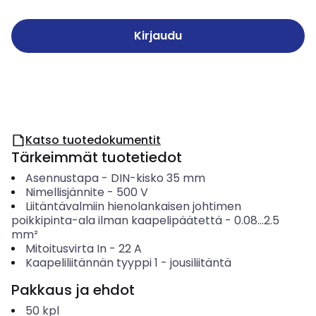
Kirjaudu
Katso tuotedokumentit
Tärkeimmät tuotetiedot
Asennustapa
-
DIN-kisko 35 mm
Nimellisjännite
-
500
V
Liitäntävalmiin hienolankaisen johtimen
poikkipinta-ala ilman kaapelipäätettä
-
0.08...2.5
mm²
Mitoitusvirta In
-
22
A
Kaapeliliitännän tyyppi 1
-
jousiliitäntä
Pakkaus ja ehdot
50
kpl