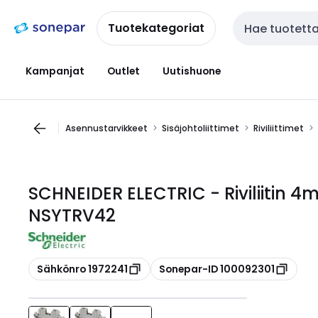
Siirry
Siirry
navigointiin
sisältöön
Tuotekategoriat
Haku
Kampanjat
Outlet
Uutishuone
Asennustarvikkeet
Sisäjohtoliittimet
Riviliittimet
SCHNEIDER ELECTRIC - Riviliitin 
NSYTRV42
Kopioi
Kopioi
Sähkönro 1972241
Sonepar-ID 100092301