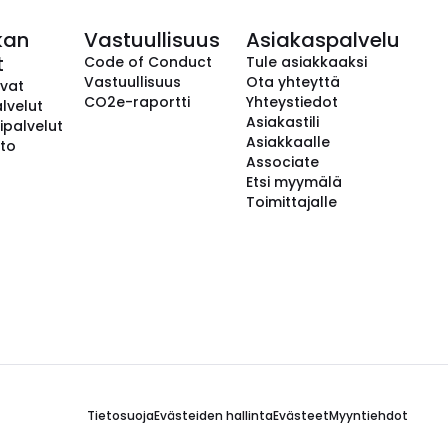
kan
Vastuullisuus
Asiakaspalvelu
t
Code of Conduct
Tule asiakkaaksi
Vastuullisuus
Ota yhteyttä
avat
CO2e-raportti
Yhteystiedot
lvelut
Asiakastili
ipalvelut
Asiakkaalle
to
Associate
Etsi myymälä
Toimittajalle
Tietosuoja
Evästeiden hallinta
Evästeet
Myyntiehdot