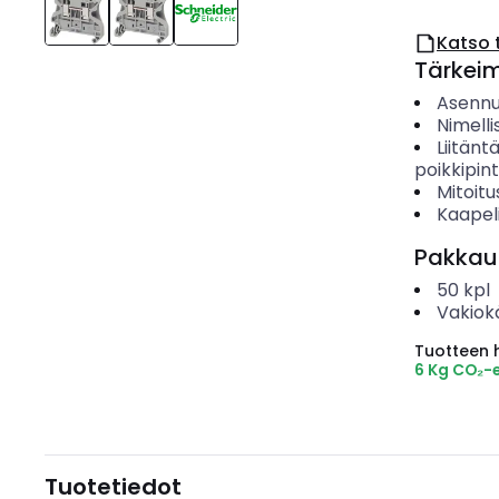
Katso 
Tärkei
Asenn
Nimelli
Liitänt
poikkipin
Mitoitu
Kaapeli
Pakkau
50
kpl
Vakiok
Tuotteen hi
6 Kg CO₂-
Tuotetiedot