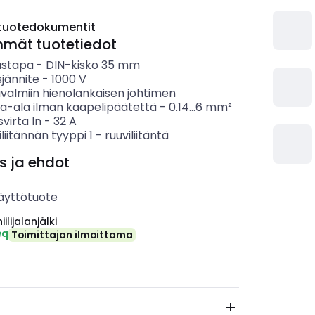
tuotedokumentit
mmät tuotetiedot
ustapa
-
DIN-kisko 35 mm
sjännite
-
1000
V
ävalmiin hienolankaisen johtimen
ta-ala ilman kaapelipäätettä
-
0.14...6
mm²
svirta In
-
32
A
liitännän tyyppi 1
-
ruuviliitäntä
s ja ehdot
äyttötuote
ilijalanjälki
eq
Toimittajan ilmoittama