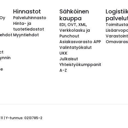
Hinnastot
Sähköinen
Logistii
kauppa
palvelu
 Oy
Palveluhinnasto
Hinta- ja
EDI, OVT, XML,
Toimitust
tuotetiedostot
Verkkolasku ja
Lisäarvopa
aehdot
Myyntiehdot
Punchout
Varastoint
Asiakasvarasto APP
Omavaras
Valintatyökalut
ct
UKK
ynnin
Julkaisut
Yhteistyökumppanit
se
A-Z
 11 | Y-tunnus: 0213785-2