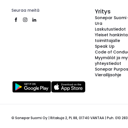
Seuraa meitä
Yritys
Sonepar Suomi
Ura
Laskutustiedot
Yleiset hankint
toimittajalle
Speak Up
Code of Condu
Myymälät ja my
yhteystiedot
Sonepar Purpo
Vierailijaohje
© Sonepar Suomi Oy | Ritakuja 2, PL 88, 01740 VANTAA | Puh. 010 283