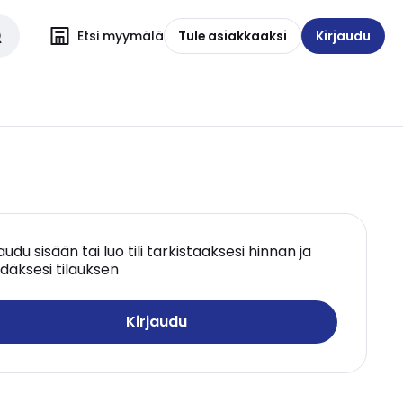
Etsi myymälä
Tule asiakkaaksi
Kirjaudu
jaudu sisään tai luo tili tarkistaaksesi hinnan ja
däksesi tilauksen
Kirjaudu