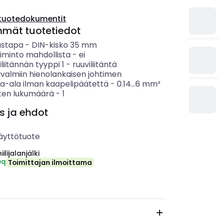
tuotedokumentit
mmät tuotetiedot
ustapa
-
DIN-kisko 35 mm
iminto mahdollista
-
ei
liitännän tyyppi 1
-
ruuviliitäntä
ävalmiin hienolankaisen johtimen
ta-ala ilman kaapelipäätettä
-
0.14...6
mm²
ten lukumäärä
-
1
s ja ehdot
äyttötuote
ilijalanjälki
eq
Toimittajan ilmoittama