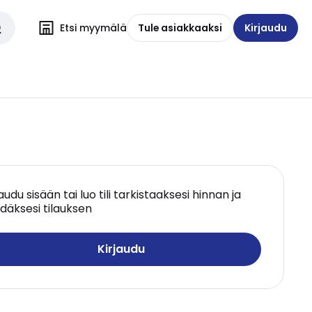
Etsi myymälä
Tule asiakkaaksi
Kirjaudu
jaudu sisään tai luo tili tarkistaaksesi hinnan ja
däksesi tilauksen
Kirjaudu