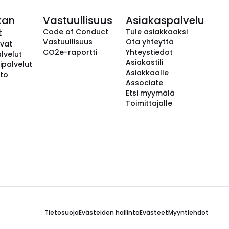
kan
Vastuullisuus
Asiakaspalvelu
t
Code of Conduct
Tule asiakkaaksi
Vastuullisuus
Ota yhteyttä
avat
CO2e-raportti
Yhteystiedot
lvelut
Asiakastili
ipalvelut
Asiakkaalle
to
Associate
Etsi myymälä
Toimittajalle
Tietosuoja
Evästeiden hallinta
Evästeet
Myyntiehdot