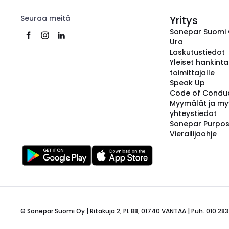
Seuraa meitä
Yritys
Sonepar Suomi
Ura
Laskutustiedot
Yleiset hankint
toimittajalle
Speak Up
Code of Condu
Myymälät ja my
yhteystiedot
Sonepar Purpo
Vierailijaohje
© Sonepar Suomi Oy | Ritakuja 2, PL 88, 01740 VANTAA | Puh. 010 283