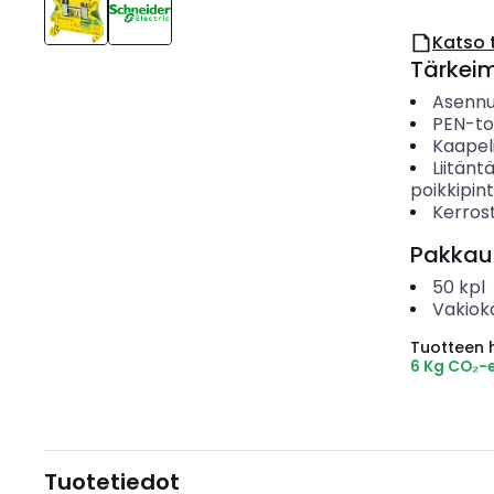
Katso 
Tärkei
Asenn
PEN-to
Kaapeli
Liitänt
poikkipin
Kerros
Pakkau
50
kpl
Vakiok
Tuotteen hi
6 Kg CO₂-
Tuotetiedot