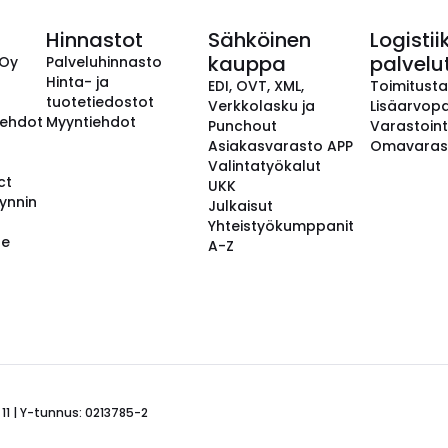
Hinnastot
Sähköinen
Logistii
kauppa
palvelu
 Oy
Palveluhinnasto
Hinta- ja
EDI, OVT, XML,
Toimitust
tuotetiedostot
Verkkolasku ja
Lisäarvopa
aehdot
Myyntiehdot
Punchout
Varastoint
Asiakasvarasto APP
Omavaras
Valintatyökalut
ct
UKK
ynnin
Julkaisut
Yhteistyökumppanit
se
A-Z
 11 | Y-tunnus: 0213785-2