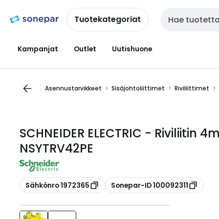
Siirry
Siirry
navigointiin
sisältöön
Tuotekategoriat
Haku
Kampanjat
Outlet
Uutishuone
Asennustarvikkeet
Sisäjohtoliittimet
Riviliittimet
SCHNEIDER ELECTRIC - Riviliitin 4
NSYTRV42PE
Kopioi
Kopioi
Sähkönro 1972365
Sonepar-ID 100092311