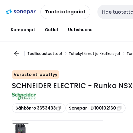
Siirry
Siirry
navigointiin
sisältöön
Tuotekategoriat
Haku
Kampanjat
Outlet
Uutishuone
Teollisuustuotteet
Tehokytkimet ja -katkaisijat
Tur
Varastointi päättyy
SCHNEIDER ELECTRIC - Runko NSX
Kopioi
Kopioi
Sähkönro 3653433
Sonepar-ID 100102160