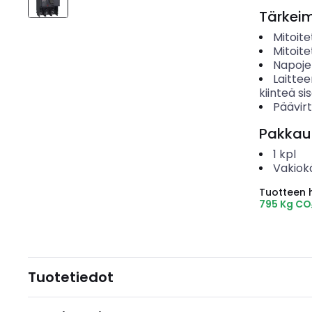
Tärkei
Mitoite
Mitoite
Napoje
Laitte
kiinteä s
Päävirt
Pakkau
1
kpl
Vakiok
Tuotteen hi
795 Kg CO
Tuotetiedot