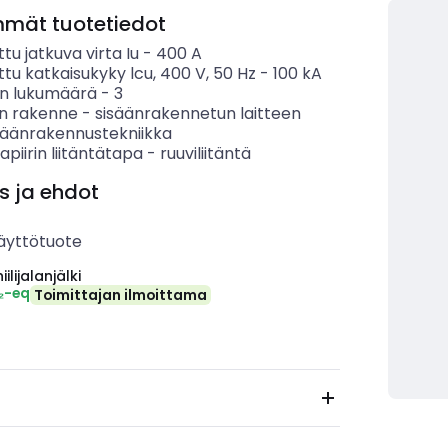
mmät tuotetiedot
ttu jatkuva virta Iu
-
400
A
ttu katkaisukyky lcu, 400 V, 50 Hz
-
100
kA
n lukumäärä
-
3
en rakenne
-
sisäänrakennetun laitteen
isäänrakennustekniikka
apiirin liitäntätapa
-
ruuviliitäntä
s ja ehdot
äyttötuote
ilijalanjälki
₂-eq
Toimittajan ilmoittama