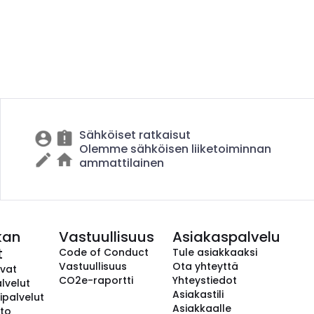
Sähköiset ratkaisut
Olemme sähköisen liiketoiminnan
ammattilainen
kan
Vastuullisuus
Asiakaspalvelu
t
Code of Conduct
Tule asiakkaaksi
Vastuullisuus
Ota yhteyttä
avat
CO2e-raportti
Yhteystiedot
lvelut
Asiakastili
ipalvelut
Asiakkaalle
to