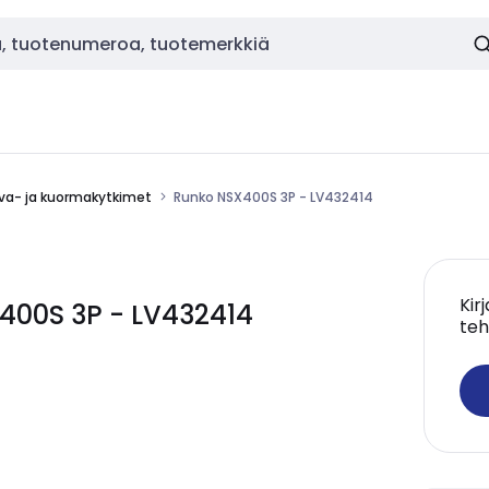
va- ja kuormakytkimet
Runko NSX400S 3P - LV432414
Kir
400S 3P - LV432414
teh