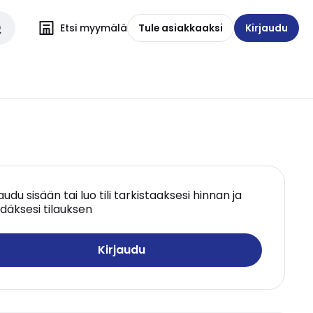
Etsi myymälä
Tule asiakkaaksi
Kirjaudu
jaudu sisään tai luo tili tarkistaaksesi hinnan ja
däksesi tilauksen
Kirjaudu