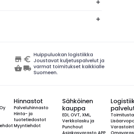
Huippuluokan logistiikka
Joustavat kuljetuspalvelut ja
varmat toimitukset kaikkialle
Suomeen.
Hinnastot
Sähköinen
Logistii
kauppa
palvelu
 Oy
Palveluhinnasto
Hinta- ja
EDI, OVT, XML,
Toimitust
tuotetiedostot
Verkkolasku ja
Lisäarvopa
aehdot
Myyntiehdot
Punchout
Varastoint
Asiakasvarasto APP
Omavaras