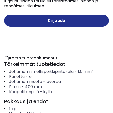
Kirjaudu sisään tai luo tili tarkistaaksesi hinnan ja
tehdäksesi tilauksen
Kirjaudu
Katso tuotedokumentit
Tärkeimmät tuotetiedot
Johtimen nimellispoikkipinta-ala
-
1.5
mm²
Punottu
-
ei
Johtimen muoto
-
pyöreä
Pituus
-
400
mm
Kaapelikengillä
-
kyllä
Pakkaus ja ehdot
1
kpl