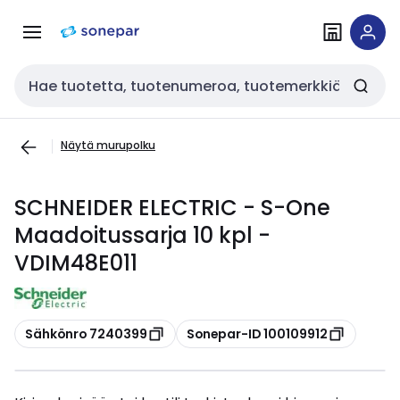
Siirry
Siirry
navigointiin
sisältöön
Haku
Näytä murupolku
SCHNEIDER ELECTRIC - S-One
Maadoitussarja 10 kpl -
VDIM48E011
Kopioi
Kopioi
Sähkönro 7240399
Sonepar-ID 100109912