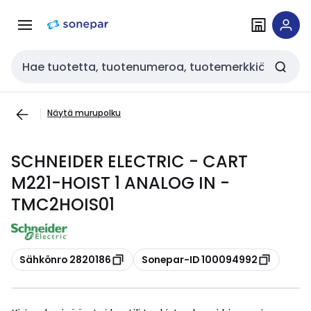
Siirry
Siirry
navigointiin
sisältöön
Haku
Näytä murupolku
SCHNEIDER ELECTRIC - CART
M221-HOIST 1 ANALOG IN -
TMC2HOIS01
Kopioi
Kopioi
Sähkönro 2820186
Sonepar-ID 100094992