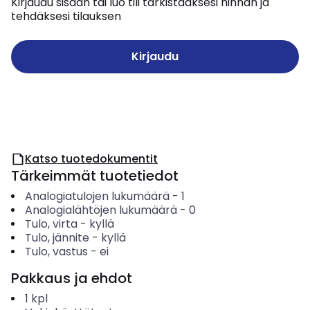
Kirjaudu sisään tai luo tili tarkistaaksesi hinnan ja
tehdäksesi tilauksen
Kirjaudu
Katso tuotedokumentit
Tärkeimmät tuotetiedot
Analogiatulojen lukumäärä
-
1
Analogialähtöjen lukumäärä
-
0
Tulo, virta
-
kyllä
Tulo, jännite
-
kyllä
Tulo, vastus
-
ei
Pakkaus ja ehdot
1
kpl