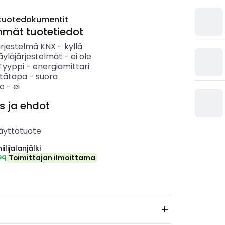
tuotedokumentit
mmät tuotetiedot
ärjestelmä KNX
-
kyllä
äyläjärjestelmät
-
ei ole
 Tyyppi
-
energiamittari
tätapa
-
suora
ho
-
ei
s ja ehdot
äyttötuote
ilijalanjälki
eq
Toimittajan ilmoittama