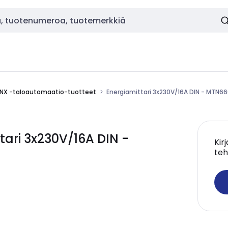
NX -taloautomaatio-tuotteet
Energiamittari 3x230V/16A DIN - MTN6
ari 3x230V/16A DIN -
Kir
teh