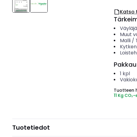
Katso 
Tärkei
Väyläj
Muut v
Malli /
Kytken
Loiste
Pakkau
1
kpl
Vakiok
Tuotteen hi
11 Kg CO₂-
Tuotetiedot