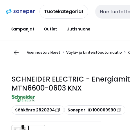
Siirry
Siirry
navigointiin
sisältöön
Tuotekategoriat
Haku
Kampanjat
Outlet
Uutishuone
Asennustarvikkeet
Väylä- ja kiinteistöautomaatio
K
SCHNEIDER ELECTRIC - Energiamitt
MTN6600-0603 KNX
Kopioi
Kopioi
Sähkönro 2820294
Sonepar-ID 100069990