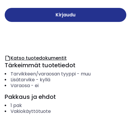
Kirjaudu
Katso tuotedokumentit
Tärkeimmät tuotetiedot
Tarvikkeen/varaosan tyyppi
-
muu
Lisätarvike
-
kyllä
Varaosa
-
ei
Pakkaus ja ehdot
1
pak
Vakiokäyttötuote