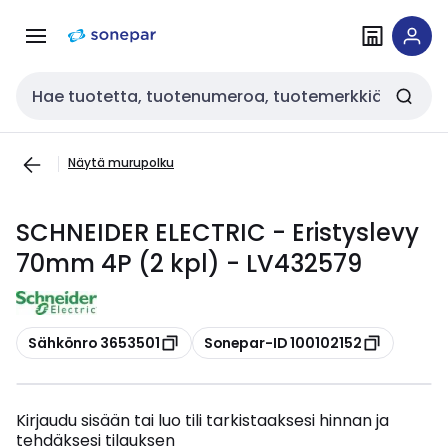
Siirry
Siirry
navigointiin
sisältöön
Haku
Näytä murupolku
SCHNEIDER ELECTRIC - Eristyslevy
70mm 4P (2 kpl) - LV432579
Kopioi
Kopioi
Sähkönro 3653501
Sonepar-ID 100102152
Kirjaudu sisään tai luo tili tarkistaaksesi hinnan ja
tehdäksesi tilauksen