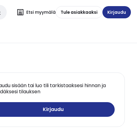
Etsi myymälä
Tule asiakkaaksi
Kirjaudu
jaudu sisään tai luo tili tarkistaaksesi hinnan ja
däksesi tilauksen
Kirjaudu