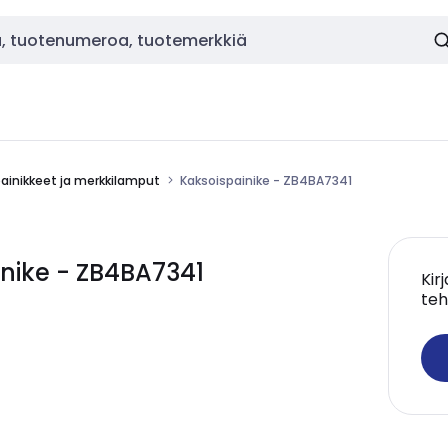
painikkeet ja merkkilamput
Kaksoispainike - ZB4BA7341
nike - ZB4BA7341
Kir
teh