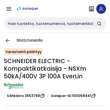
Siirry
Siirry
navigointiin
sisältöön
Haku
Näytä murupolku
Varastointi päättyy
SCHNEIDER ELECTRIC -
Kompaktikatkaisija - NSXm
50kA/400V 3P 100A EverLin
Kopioi
Kopioi
Sähkönro 3653768
Sonepar-ID 100058441