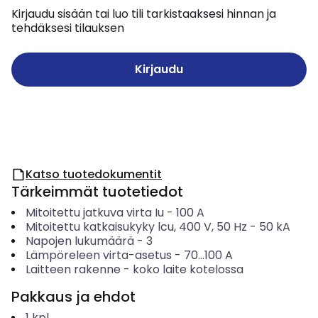
Kirjaudu sisään tai luo tili tarkistaaksesi hinnan ja
tehdäksesi tilauksen
Kirjaudu
Katso tuotedokumentit
Tärkeimmät tuotetiedot
Mitoitettu jatkuva virta Iu
-
100
A
Mitoitettu katkaisukyky lcu, 400 V, 50 Hz
-
50
kA
Napojen lukumäärä
-
3
Lämpöreleen virta-asetus
-
70...100
A
Laitteen rakenne
-
koko laite kotelossa
Pakkaus ja ehdot
1
kpl