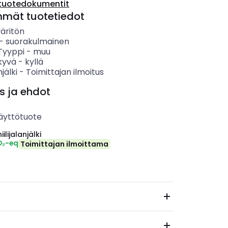
tuotedokumentit
mmät tuotetiedot
äritön
-
suorakulmainen
 Tyyppi
-
muu
kyvä
-
kyllä
njälki
-
Toimittajan ilmoitus
s ja ehdot
äyttötuote
ilijalanjälki
O₂-eq
Toimittajan ilmoittama