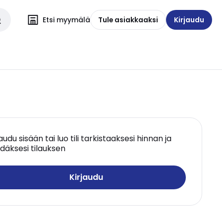
Etsi myymälä
Tule asiakkaaksi
Kirjaudu
jaudu sisään tai luo tili tarkistaaksesi hinnan ja
däksesi tilauksen
Kirjaudu