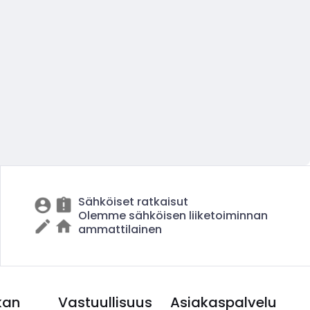
Sähköiset ratkaisut
Olemme sähköisen liiketoiminnan
ammattilainen
kan
Vastuullisuus
Asiakaspalvelu