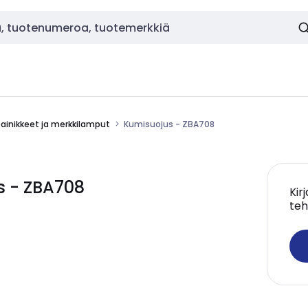
painikkeet ja merkkilamput
Kumisuojus - ZBA708
s - ZBA708
Kir
teh