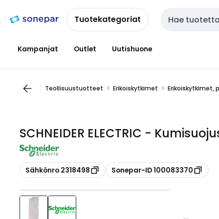
Siirry
Siirry
navigointiin
sisältöön
Tuotekategoriat
Haku
Kampanjat
Outlet
Uutishuone
Teollisuustuotteet
Erikoiskytkimet
Erikoiskytkimet, 
SCHNEIDER ELECTRIC - Kumisuoju
Kopioi
Kopioi
Sähkönro 2318498
Sonepar-ID 100083370