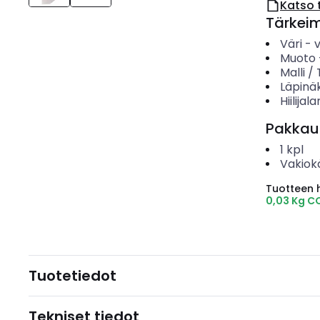
Katso 
Tärkei
Väri
-
v
Muoto
Malli /
Läpinä
Hiilijala
Pakkau
1
kpl
Vakiok
Tuotteen hi
0,03 Kg C
Tuotetiedot
Tekniset tiedot