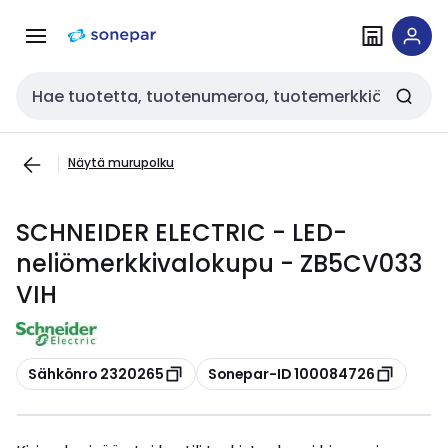
Siirry
Siirry
navigointiin
sisältöön
Haku
Näytä murupolku
SCHNEIDER ELECTRIC - LED-
neliömerkkivalokupu - ZB5CV033
VIH
Kopioi
Kopioi
Sähkönro 2320265
Sonepar-ID 100084726