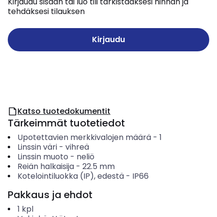
Kirjaudu sisään tai luo tili tarkistaaksesi hinnan ja
tehdäksesi tilauksen
Kirjaudu
Katso tuotedokumentit
Tärkeimmät tuotetiedot
Upotettavien merkkivalojen määrä
-
1
Linssin väri
-
vihreä
Linssin muoto
-
neliö
Reiän halkaisija
-
22.5
mm
Kotelointiluokka (IP), edestä
-
IP66
Pakkaus ja ehdot
1
kpl