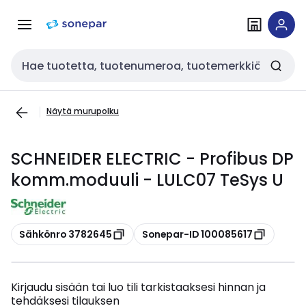
Siirry
Siirry
navigointiin
sisältöön
Haku
Näytä murupolku
SCHNEIDER ELECTRIC - Profibus DP
komm.moduuli - LULC07 TeSys U
Kopioi
Kopioi
Sähkönro 3782645
Sonepar-ID 100085617
Kirjaudu sisään tai luo tili tarkistaaksesi hinnan ja
tehdäksesi tilauksen