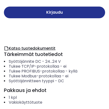
Kirjaudu
Katso tuotedokumentit
Tärkeimmät tuotetiedot
Syöttöjännite DC
-
24...24
V
Tukee TCP/IP-protokollaa
-
ei
Tukee PROFIBUS-protokollaa
-
kyllä
Tukee Modbus-protokollaa
-
ei
Syöttöjännitteen tyyppi
-
DC
Pakkaus ja ehdot
1
kpl
Vakiokäyttötuote