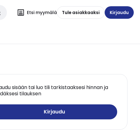
Etsi myymälä
Tule asiakkaaksi
Kirjaudu
jaudu sisään tai luo tili tarkistaaksesi hinnan ja
däksesi tilauksen
Kirjaudu