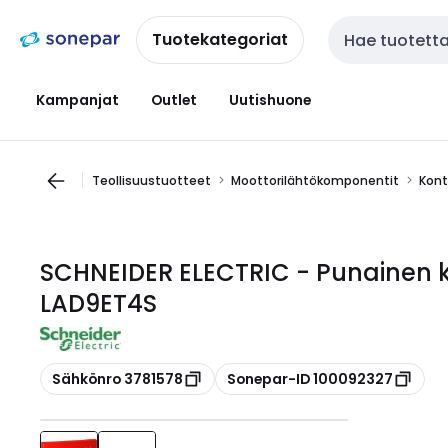
Siirry
Siirry
navigointiin
sisältöön
Tuotekategoriat
Haku
Kampanjat
Outlet
Uutishuone
Teollisuustuotteet
Moottorilähtökomponentit
Kont
SCHNEIDER ELECTRIC - Punainen k
LAD9ET4S
Kopioi
Kopioi
Sähkönro 3781578
Sonepar-ID 100092327