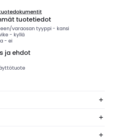
tuotedokumentit
mmät tuotetiedot
keen/varaosan tyyppi
-
kansi
vike
-
kyllä
sa
-
ei
s ja ehdot
äyttötuote