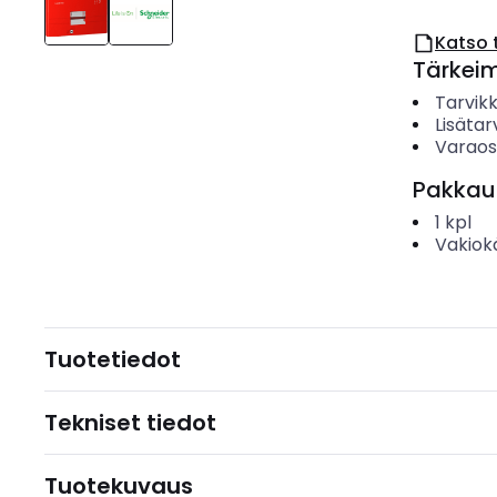
Katso 
Tärkei
Tarvik
Lisätar
Varao
Pakkau
1
kpl
Vakiok
Tuotetiedot
Tekniset tiedot
Tuotekuvaus