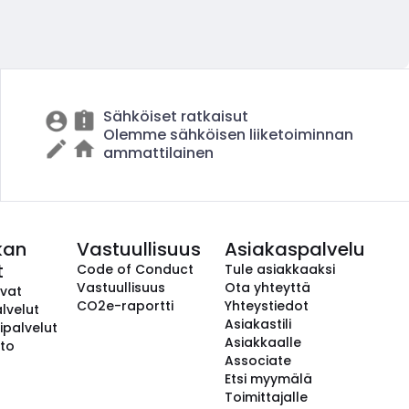
Sähköiset ratkaisut
Olemme sähköisen liiketoiminnan
ammattilainen
kan
Vastuullisuus
Asiakaspalvelu
t
Code of Conduct
Tule asiakkaaksi
Vastuullisuus
Ota yhteyttä
avat
CO2e-raportti
Yhteystiedot
lvelut
Asiakastili
ipalvelut
Asiakkaalle
to
Associate
Etsi myymälä
Toimittajalle