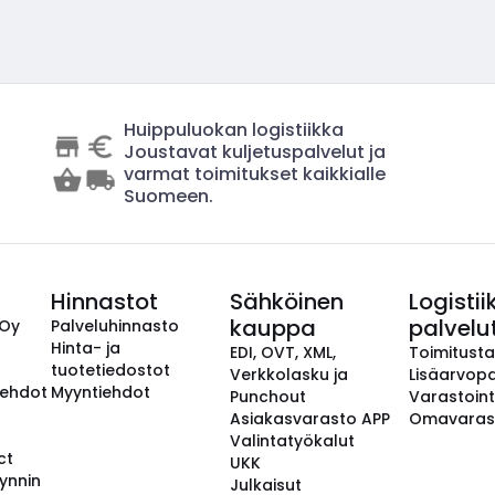
Huippuluokan logistiikka
Joustavat kuljetuspalvelut ja
varmat toimitukset kaikkialle
Suomeen.
Hinnastot
Sähköinen
Logistii
kauppa
palvelu
 Oy
Palveluhinnasto
Hinta- ja
EDI, OVT, XML,
Toimitust
tuotetiedostot
Verkkolasku ja
Lisäarvopa
aehdot
Myyntiehdot
Punchout
Varastoint
Asiakasvarasto APP
Omavaras
Valintatyökalut
ct
UKK
ynnin
Julkaisut