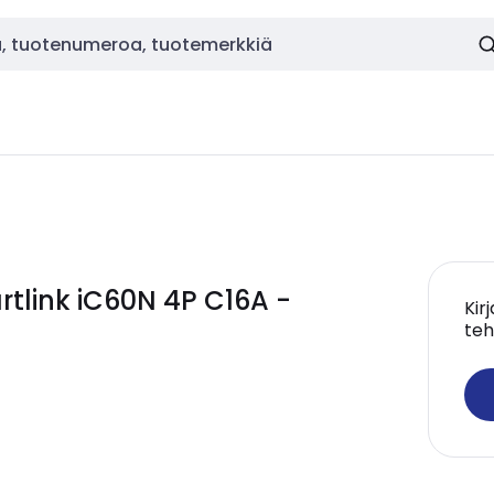
tlink iC60N 4P C16A -
Kir
teh