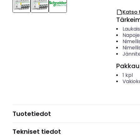
Katso 
Tärkei
Laukai
Napoje
Nimelli
Nimelli
Jännit
Pakkau
1
kpl
Vakiok
Tuotetiedot
Tekniset tiedot