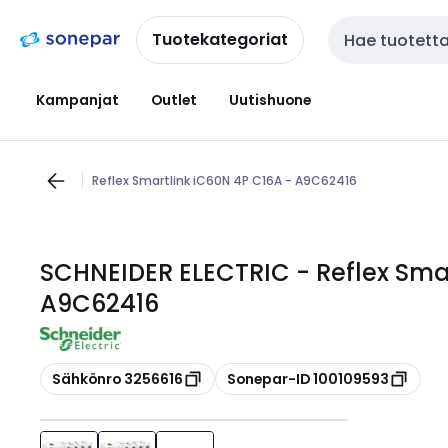
Siirry
Siirry
navigointiin
sisältöön
Tuotekategoriat
Haku
Kampanjat
Outlet
Uutishuone
Reflex Smartlink iC60N 4P C16A - A9C62416
SCHNEIDER ELECTRIC - Reflex Smar
A9C62416
Kopioi
Kopioi
Sähkönro 3256616
Sonepar-ID 100109593