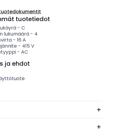
tuotedokumentit
mmät tuotetiedot
sukäyrä
-
C
n lukumäärä
-
4
svirta
-
16
A
sjännite
-
415
V
etyyppi
-
AC
s ja ehdot
äyttötuote