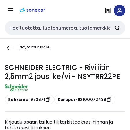
Siirry
Siirry
navigointiin
sisältöön
Haku
Näytä murupolku
SCHNEIDER ELECTRIC - Riviliitin
2,5mm2 jousi ke/vi - NSYTRR22PE
Kopioi
Kopioi
Sähkönro 1973671
Sonepar-ID 100072439
Kirjaudu sisään tai luo tili tarkistaaksesi hinnan ja
tehdäksesi tilauksen