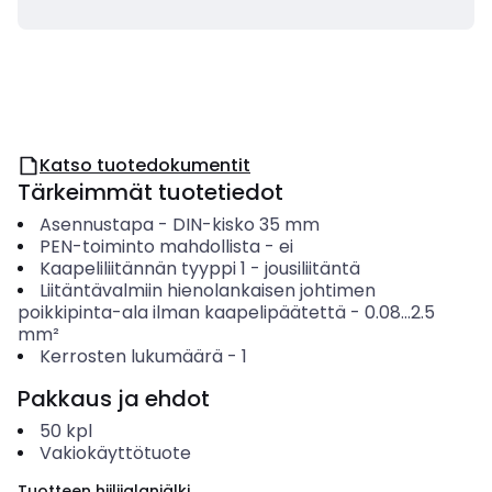
Katso tuotedokumentit
Tärkeimmät tuotetiedot
Asennustapa
-
DIN-kisko 35 mm
PEN-toiminto mahdollista
-
ei
Kaapeliliitännän tyyppi 1
-
jousiliitäntä
Liitäntävalmiin hienolankaisen johtimen
poikkipinta-ala ilman kaapelipäätettä
-
0.08...2.5
mm²
Kerrosten lukumäärä
-
1
Pakkaus ja ehdot
50
kpl
Vakiokäyttötuote
Tuotteen hiilijalanjälki