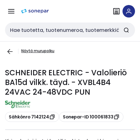
Siirry
Siirry
navigointiin
sisältöön
Haku
Näytä murupolku
SCHNEIDER ELECTRIC - Valolieriö
BA15d vilkk. täyd. - XVBL4B4
24VAC 24-48VDC PUN
Kopioi
Kopioi
Sähkönro 7142124
Sonepar-ID 100061833