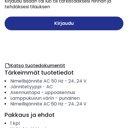
Kirjaudu sisään tai luo tili tarkistaaksesi hinnan ja
tehdäksesi tilauksen
Kirjaudu
Katso tuotedokumentit
Tärkeimmät tuotetiedot
Nimellisjännite AC 50 Hz
-
24...24
V
Jännitetyyppi
-
AC
Asennustapa
-
uppoasennus
Lamppukuvun värin
-
punainen
Nimellisjännite AC 60 Hz
-
24...24
V
Pakkaus ja ehdot
1
kpl