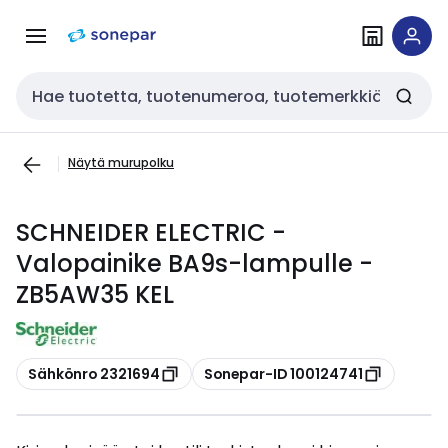
Siirry
Siirry
navigointiin
sisältöön
Haku
Näytä murupolku
SCHNEIDER ELECTRIC -
Valopainike BA9s-lampulle -
ZB5AW35 KEL
Kopioi
Kopioi
Sähkönro 2321694
Sonepar-ID 100124741