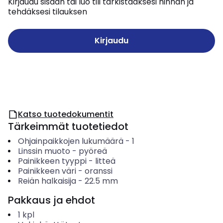
Kirjaudu sisään tai luo tili tarkistaaksesi hinnan ja
tehdäksesi tilauksen
Kirjaudu
Katso tuotedokumentit
Tärkeimmät tuotetiedot
Ohjainpaikkojen lukumäärä
-
1
Linssin muoto
-
pyöreä
Painikkeen tyyppi
-
litteä
Painikkeen väri
-
oranssi
Reiän halkaisija
-
22.5
mm
Pakkaus ja ehdot
1
kpl