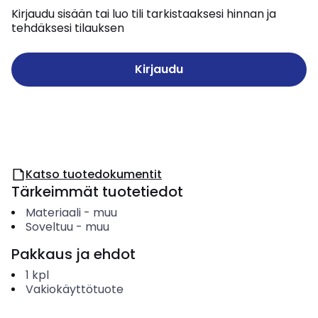
Kirjaudu sisään tai luo tili tarkistaaksesi hinnan ja
tehdäksesi tilauksen
Kirjaudu
Katso tuotedokumentit
Tärkeimmät tuotetiedot
Materiaali
-
muu
Soveltuu
-
muu
Pakkaus ja ehdot
1
kpl
Vakiokäyttötuote