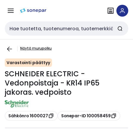
Siirry
Siirry
navigointiin
sisältöön
Haku
Näytä murupolku
Varastointi päättyy
SCHNEIDER ELECTRIC -
Vedonpoistaja - KR14 IP65
jakoras. vedpoisto
Kopioi
Kopioi
Sähkönro 1600027
Sonepar-ID 100058459