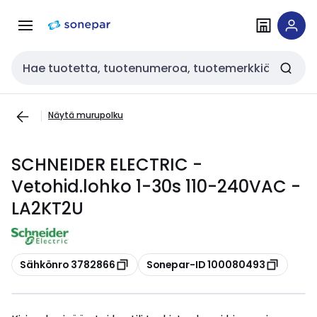
Siirry
Siirry
navigointiin
sisältöön
Haku
Näytä murupolku
SCHNEIDER ELECTRIC -
Vetohid.lohko 1-30s 110-240VAC -
LA2KT2U
Kopioi
Kopioi
Sähkönro 3782866
Sonepar-ID 100080493