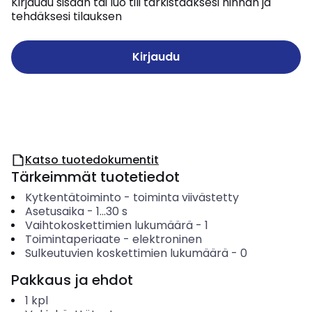
Kirjaudu sisään tai luo tili tarkistaaksesi hinnan ja
tehdäksesi tilauksen
Kirjaudu
Katso tuotedokumentit
Tärkeimmät tuotetiedot
Kytkentätoiminto
-
toiminta viivästetty
Asetusaika
-
1...30
s
Vaihtokoskettimien lukumäärä
-
1
Toimintaperiaate
-
elektroninen
Sulkeutuvien koskettimien lukumäärä
-
0
Pakkaus ja ehdot
1
kpl