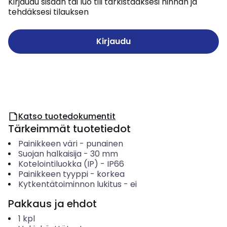
Kirjaudu sisään tai luo tili tarkistaaksesi hinnan ja
tehdäksesi tilauksen
Kirjaudu
Katso tuotedokumentit
Tärkeimmät tuotetiedot
Painikkeen väri
-
punainen
Suojan halkaisija
-
30
mm
Kotelointiluokka (IP)
-
IP66
Painikkeen tyyppi
-
korkea
Kytkentätoiminnon lukitus
-
ei
Pakkaus ja ehdot
1
kpl