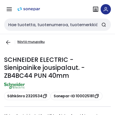
Siirry
Siirry
navigointiin
sisältöön
Haku
Näytä murupolku
SCHNEIDER ELECTRIC -
Sienipainike jousipalaut. -
ZB4BC44 PUN 40mm
Kopioi
Kopioi
Sähkönro 2320534
Sonepar-ID 100025181