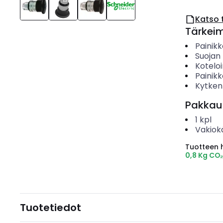
Katso 
Tärkei
Painikk
Suojan 
Koteloi
Painik
Kytken
Pakkau
1
kpl
Vakiok
Tuotteen hi
0,8 Kg CO
Tuotetiedot