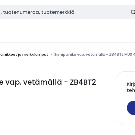
painikkeet ja merkkilamput
Sienipainike vap. vetämällä - ZB4BT2 MU
ke vap. vetämällä - ZB4BT2
Kir
teh