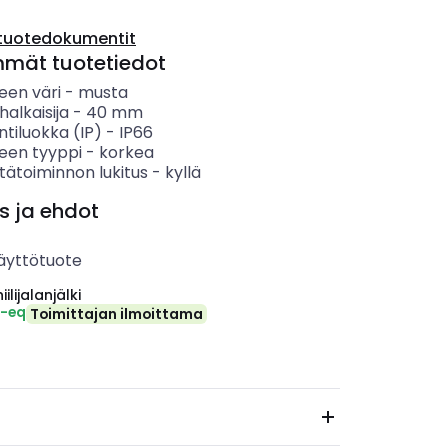
tuotedokumentit
mmät tuotetiedot
een väri
-
musta
halkaisija
-
40
mm
ntiluokka (IP)
-
IP66
keen tyyppi
-
korkea
tätoiminnon lukitus
-
kyllä
s ja ehdot
äyttötuote
ilijalanjälki
₂-eq
Toimittajan ilmoittama