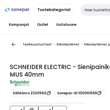
Siirry
Siirry
navigointiin
sisältöön
Tuotekategoriat
Haku
Kampanjat
Outlet
Uutishuone
Teollisuustuotteet
Erikoiskytkimet
Erikoiskytkimet, 
SCHNEIDER ELECTRIC - Sienipaini
MUS 40mm
Kopioi
Kopioi
Sähkönro 2320560
Sonepar-ID 100061599