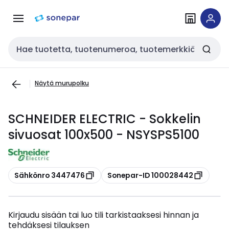
Siirry
Siirry
navigointiin
sisältöön
Haku
Näytä murupolku
SCHNEIDER ELECTRIC - Sokkelin
sivuosat 100x500 - NSYSPS5100
Kopioi
Kopioi
Sähkönro 3447476
Sonepar-ID 100028442
Kirjaudu sisään tai luo tili tarkistaaksesi hinnan ja
tehdäksesi tilauksen