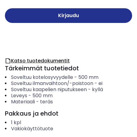
Kirjaudu
Katso tuotedokumentit
Tärkeimmät tuotetiedot
Soveltuu kotelosyvyydelle
-
500
mm
Soveltuu ilmanvaihtoon/-poistoon
-
ei
Soveltuu kaapelien niputukseen
-
kyllä
Leveys
-
500
mm
Materiaali
-
teräs
Pakkaus ja ehdot
1
kpl
Vakiokäyttötuote