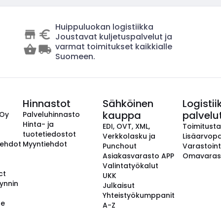
Huippuluokan logistiikka
Joustavat kuljetuspalvelut ja
varmat toimitukset kaikkialle
Suomeen.
Hinnastot
Sähköinen
Logistii
kauppa
palvelu
 Oy
Palveluhinnasto
Hinta- ja
EDI, OVT, XML,
Toimitust
tuotetiedostot
Verkkolasku ja
Lisäarvopa
aehdot
Myyntiehdot
Punchout
Varastoint
Asiakasvarasto APP
Omavaras
Valintatyökalut
ct
UKK
ynnin
Julkaisut
Yhteistyökumppanit
se
A-Z