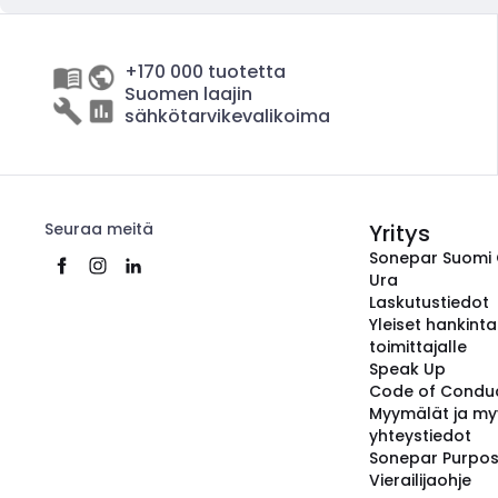
+170 000 tuotetta
Suomen laajin
sähkötarvikevalikoima
Seuraa meitä
Yritys
Sonepar Suomi
Ura
Laskutustiedot
Yleiset hankint
toimittajalle
Speak Up
Code of Condu
Myymälät ja my
yhteystiedot
Sonepar Purpo
Vierailijaohje