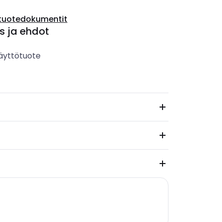
tuotedokumentit
s ja ehdot
äyttötuote