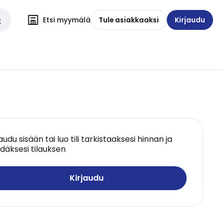
Etsi myymälä
Tule asiakkaaksi
Kirjaudu
jaudu sisään tai luo tili tarkistaaksesi hinnan ja
däksesi tilauksen
Kirjaudu