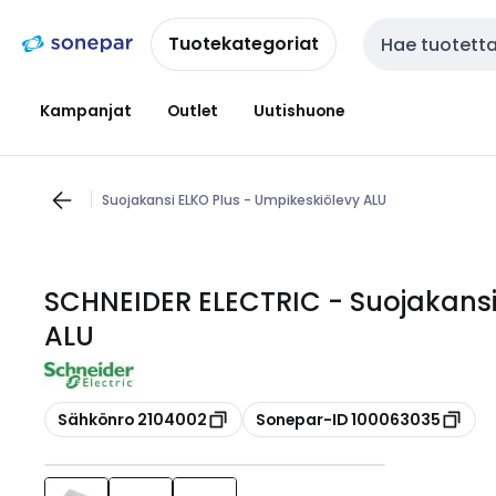
Siirry
Siirry
navigointiin
sisältöön
Tuotekategoriat
Haku
Kampanjat
Outlet
Uutishuone
Suojakansi ELKO Plus - Umpikeskiölevy ALU
SCHNEIDER ELECTRIC - Suojakansi
ALU
Kopioi
Kopioi
Sähkönro 2104002
Sonepar-ID 100063035