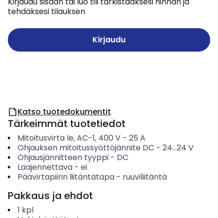
Kirjaudu sisään tai luo tili tarkistaaksesi hinnan ja
tehdäksesi tilauksen
Kirjaudu
Katso tuotedokumentit
Tärkeimmät tuotetiedot
Mitoitusvirta Ie, AC-1, 400 V
-
25
A
Ohjauksen mitoitussyöttöjännite DC
-
24...24
V
Ohjausjännitteen tyyppi
-
DC
Laajennettava
-
ei
Päävirtapiirin liitäntätapa
-
ruuviliitäntä
Pakkaus ja ehdot
1
kpl