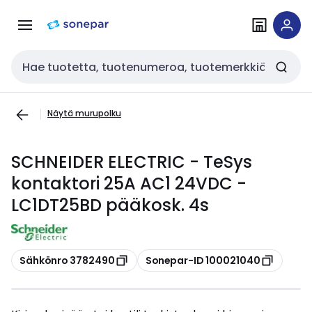
Siirry
Siirry
navigointiin
sisältöön
Haku
Näytä murupolku
SCHNEIDER ELECTRIC - TeSys
kontaktori 25A AC1 24VDC -
LC1DT25BD pääkosk. 4s
Kopioi
Kopioi
Sähkönro 3782490
Sonepar-ID 100021040