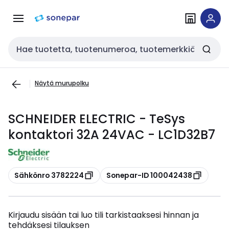
Siirry
Siirry
navigointiin
sisältöön
Haku
Näytä murupolku
SCHNEIDER ELECTRIC - TeSys
kontaktori 32A 24VAC - LC1D32B7
Kopioi
Kopioi
Sähkönro 3782224
Sonepar-ID 100042438
Kirjaudu sisään tai luo tili tarkistaaksesi hinnan ja
tehdäksesi tilauksen