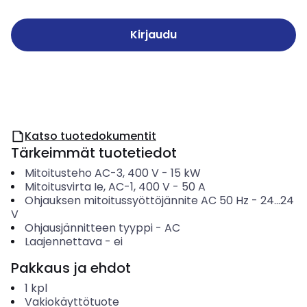
Kirjaudu
Katso tuotedokumentit
Tärkeimmät tuotetiedot
Mitoitusteho AC-3, 400 V
-
15
kW
Mitoitusvirta Ie, AC-1, 400 V
-
50
A
Ohjauksen mitoitussyöttöjännite AC 50 Hz
-
24...24
V
Ohjausjännitteen tyyppi
-
AC
Laajennettava
-
ei
Pakkaus ja ehdot
1
kpl
Vakiokäyttötuote