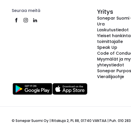
Seuraa meitä
Yritys
Sonepar Suomi
Ura
Laskutustiedot
Yleiset hankint
toimittajalle
Speak Up
Code of Condu
Myymälät ja my
yhteystiedot
Sonepar Purpo
Vierailijaohje
© Sonepar Suomi Oy | Ritakuja 2, PL 88, 01740 VANTAA | Puh. 010 283