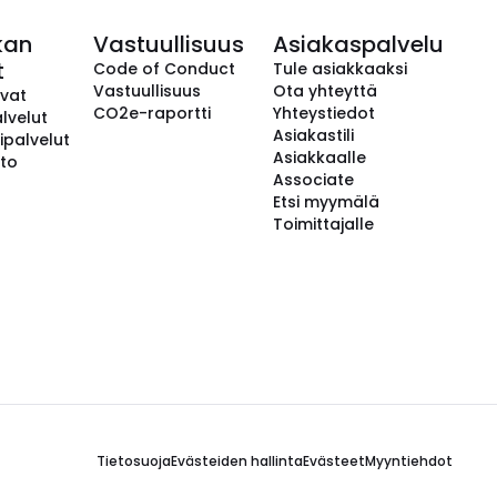
kan
Vastuullisuus
Asiakaspalvelu
t
Code of Conduct
Tule asiakkaaksi
Vastuullisuus
Ota yhteyttä
avat
CO2e-raportti
Yhteystiedot
lvelut
Asiakastili
ipalvelut
Asiakkaalle
to
Associate
Etsi myymälä
Toimittajalle
Tietosuoja
Evästeiden hallinta
Evästeet
Myyntiehdot