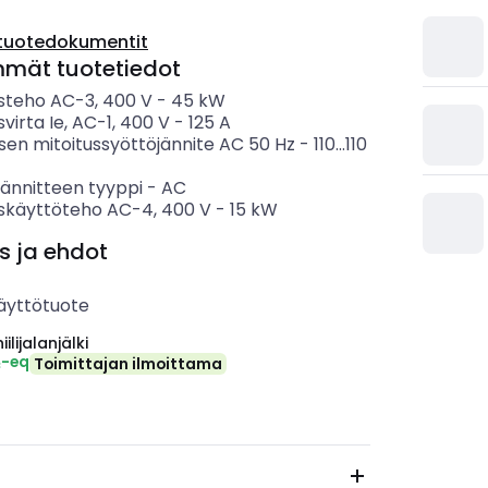
tuotedokumentit
mmät tuotetiedot
usteho AC-3, 400 V
-
45
kW
svirta Ie, AC-1, 400 V
-
125
A
sen mitoitussyöttöjännite AC 50 Hz
-
110...110
jännitteen tyyppi
-
AC
uskäyttöteho AC-4, 400 V
-
15
kW
s ja ehdot
äyttötuote
ilijalanjälki
₂-eq
Toimittajan ilmoittama