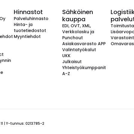
Hinnastot
Sähköinen
Logistii
kauppa
palvelu
 Oy
Palveluhinnasto
Hinta- ja
EDI, OVT, XML,
Toimitust
tuotetiedostot
Verkkolasku ja
Lisäarvopa
aehdot
Myyntiehdot
Punchout
Varastoint
Asiakasvarasto APP
Omavaras
Valintatyökalut
ct
UKK
ynnin
Julkaisut
Yhteistyökumppanit
se
A-Z
 11 | Y-tunnus: 0213785-2