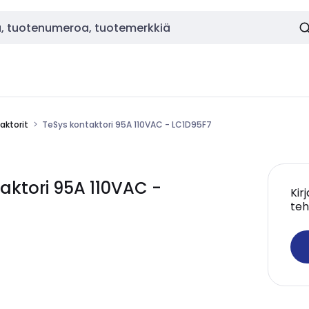
aktorit
TeSys kontaktori 95A 110VAC - LC1D95F7
aktori 95A 110VAC -
Kir
teh