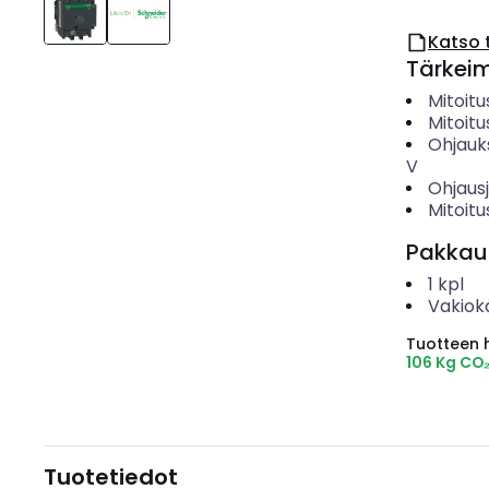
Katso 
Tärkei
Mitoit
Mitoitu
Ohjauk
V
Ohjaus
Mitoit
Pakkau
1
kpl
Vakiok
Tuotteen hi
106 Kg CO
Tuotetiedot