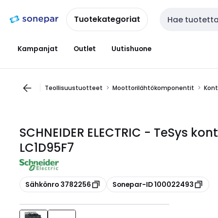
Siirry
Siirry
navigointiin
sisältöön
Tuotekategoriat
Haku
Kampanjat
Outlet
Uutishuone
Teollisuustuotteet
Moottorilähtökomponentit
Kont
SCHNEIDER ELECTRIC - TeSys kont
LC1D95F7
Kopioi
Kopioi
Sähkönro 3782256
Sonepar-ID 100022493