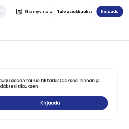
Etsi myymälä
Tule asiakkaaksi
Kirjaudu
jaudu sisään tai luo tili tarkistaaksesi hinnan ja
däksesi tilauksen
Kirjaudu