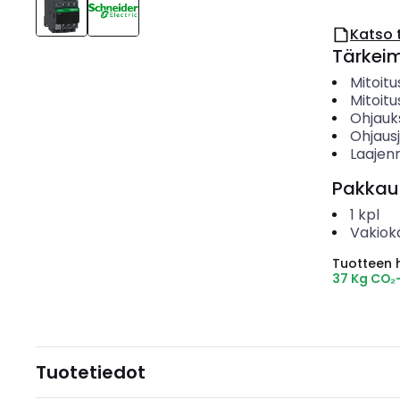
Katso 
Tärkei
Mitoit
Mitoitu
Ohjauk
Ohjaus
Laajen
Pakkau
1
kpl
Vakiok
Tuotteen hi
37 Kg CO₂
Tuotetiedot