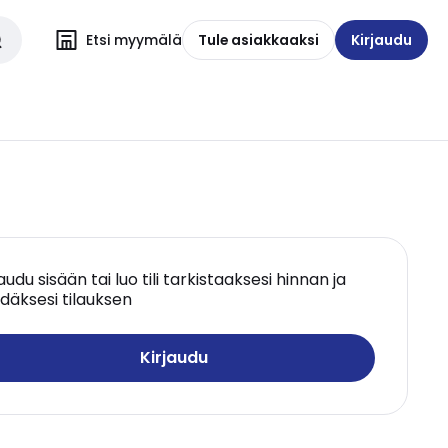
Etsi myymälä
Tule asiakkaaksi
Kirjaudu
jaudu sisään tai luo tili tarkistaaksesi hinnan ja
däksesi tilauksen
Kirjaudu