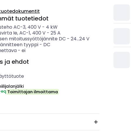
tuotedokumentit
mmät tuotetiedot
usteho AC-3, 400 V
-
4
kW
svirta Ie, AC-1, 400 V
-
25
A
sen mitoitussyöttöjännite DC
-
24...24
V
jännitteen tyyppi
-
DC
nettava
-
ei
s ja ehdot
äyttötuote
ilijalanjälki
-eq
Toimittajan ilmoittama