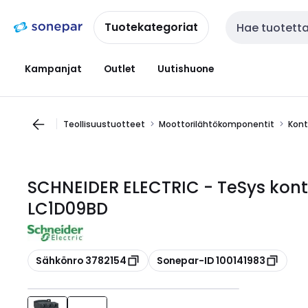
Siirry
Siirry
navigointiin
sisältöön
Tuotekategoriat
Haku
Kampanjat
Outlet
Uutishuone
Teollisuustuotteet
Moottorilähtökomponentit
Kont
SCHNEIDER ELECTRIC - TeSys kont
LC1D09BD
Kopioi
Kopioi
Sähkönro 3782154
Sonepar-ID 100141983