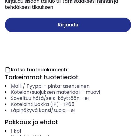
Kirjaudu sisään tai luo tili tarkistaaksesi hinnan ja
tehdäksesi tilauksen
Kirjaudu
Katso tuotedokumentit
Tärkeimmät tuotetiedot
Malli / Tyyppi
-
pinta-asenteinen
Kotelon/suojuksen materiaali
-
muovi
Soveltuu hätä/seis-käyttöön
-
ei
Kotelointiluokka (IP)
-
IP65
Läpinäkyvä kansi/suoja
-
ei
Pakkaus ja ehdot
1
kpl