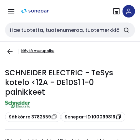
Siirry
Siirry
navigointiin
sisältöön
Haku
Näytä murupolku
SCHNEIDER ELECTRIC - TeSys
kotelo <12A - DE1DS1 1-0
painikkeet
Kopioi
Kopioi
Sähkönro 3782559
Sonepar-ID 100099816