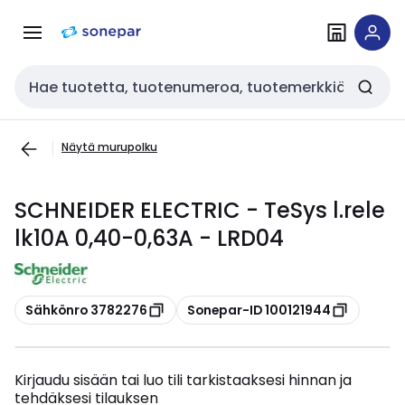
Siirry
Siirry
navigointiin
sisältöön
Haku
Näytä murupolku
SCHNEIDER ELECTRIC - TeSys l.rele
lk10A 0,40-0,63A - LRD04
Kopioi
Kopioi
Sähkönro 3782276
Sonepar-ID 100121944
Kirjaudu sisään tai luo tili tarkistaaksesi hinnan ja
tehdäksesi tilauksen