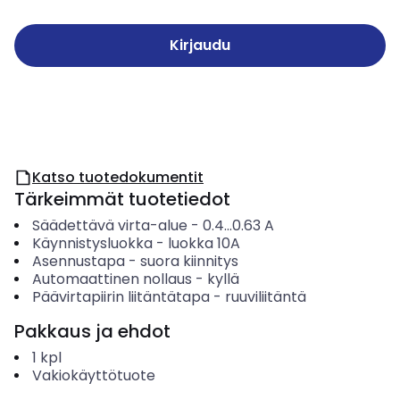
Kirjaudu
Katso tuotedokumentit
Tärkeimmät tuotetiedot
Säädettävä virta-alue
-
0.4...0.63
A
Käynnistysluokka
-
luokka 10A
Asennustapa
-
suora kiinnitys
Automaattinen nollaus
-
kyllä
Päävirtapiirin liitäntätapa
-
ruuviliitäntä
Pakkaus ja ehdot
1
kpl
Vakiokäyttötuote