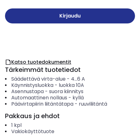
Kirjaudu
Katso tuotedokumentit
Tärkeimmät tuotetiedot
Säädettävä virta-alue
-
4...6
A
Käynnistysluokka
-
luokka 10A
Asennustapa
-
suora kiinnitys
Automaattinen nollaus
-
kyllä
Päävirtapiirin liitäntätapa
-
ruuviliitäntä
Pakkaus ja ehdot
1
kpl
Vakiokäyttötuote