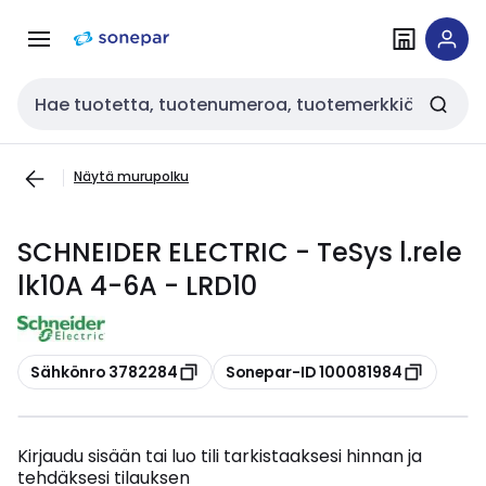
Siirry
Siirry
navigointiin
sisältöön
Haku
Näytä murupolku
SCHNEIDER ELECTRIC - TeSys l.rele
lk10A 4-6A - LRD10
Kopioi
Kopioi
Sähkönro 3782284
Sonepar-ID 100081984
Kirjaudu sisään tai luo tili tarkistaaksesi hinnan ja
tehdäksesi tilauksen