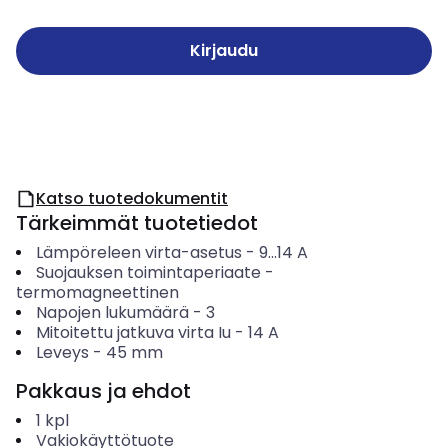
Kirjaudu
Katso tuotedokumentit
Tärkeimmät tuotetiedot
Lämpöreleen virta-asetus
-
9...14
A
Suojauksen toimintaperiaate
-
termomagneettinen
Napojen lukumäärä
-
3
Mitoitettu jatkuva virta Iu
-
14
A
Leveys
-
45
mm
Pakkaus ja ehdot
1
kpl
Vakiokäyttötuote