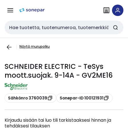
Siirry
Siirry
navigointiin
sisältöön
Haku
Näytä murupolku
SCHNEIDER ELECTRIC - TeSys
moott.suojak. 9-14A - GV2ME16
Kopioi
Kopioi
Sähkönro 3760039
Sonepar-ID 100121931
Kirjaudu sisään tai luo tili tarkistaaksesi hinnan ja
tehdäksesi tilauksen