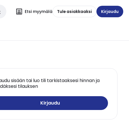
Etsi myymälä
Tule asiakkaaksi
Kirjaudu
jaudu sisään tai luo tili tarkistaaksesi hinnan ja
däksesi tilauksen
Kirjaudu