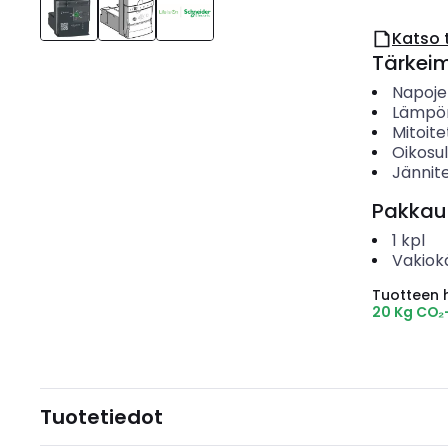
Katso 
Tärkei
Napoje
Lämpör
Mitoite
Oikosu
Jännit
Pakkau
1
kpl
Vakiok
Tuotteen hi
20 Kg CO₂
Tuotetiedot