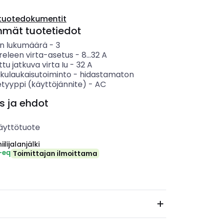
tuotedokumentit
mmät tuotetiedot
n lukumäärä
-
3
eleen virta-asetus
-
8...32
A
ttu jatkuva virta Iu
-
32
A
lkulaukaisutoiminto
-
hidastamaton
etyyppi (käyttöjännite)
-
AC
s ja ehdot
äyttötuote
ilijalanjälki
-eq
Toimittajan ilmoittama