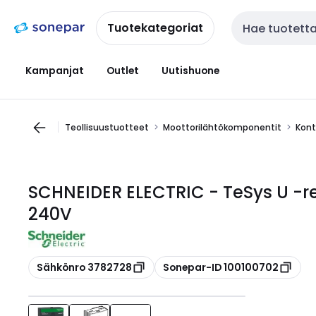
Siirry
Siirry
navigointiin
sisältöön
Tuotekategoriat
Haku
Kampanjat
Outlet
Uutishuone
Teollisuustuotteet
Moottorilähtökomponentit
Kont
SCHNEIDER ELECTRIC - TeSys U -r
240V
Kopioi
Kopioi
Sähkönro 3782728
Sonepar-ID 100100702