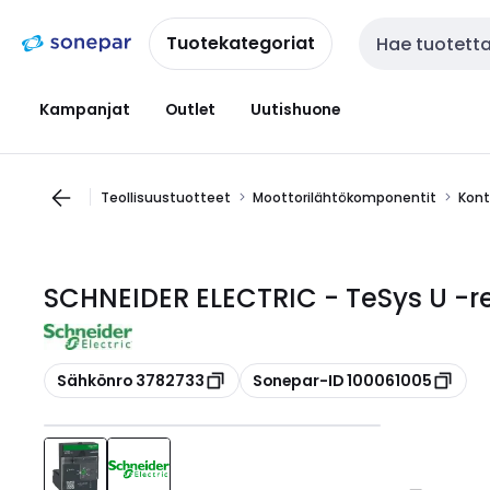
Siirry
Siirry
navigointiin
sisältöön
Tuotekategoriat
Haku
Kampanjat
Outlet
Uutishuone
Teollisuustuotteet
Moottorilähtökomponentit
Kont
SCHNEIDER ELECTRIC - TeSys U -r
Kopioi
Kopioi
Sähkönro 3782733
Sonepar-ID 100061005