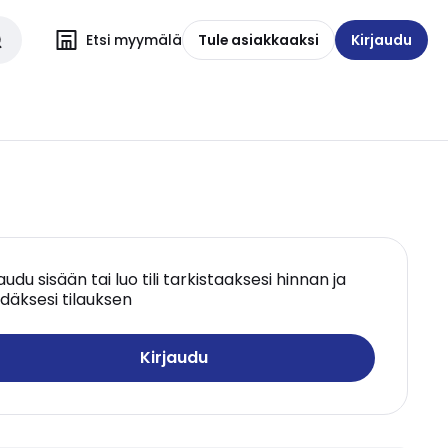
Etsi myymälä
Tule asiakkaaksi
Kirjaudu
jaudu sisään tai luo tili tarkistaaksesi hinnan ja
däksesi tilauksen
Kirjaudu