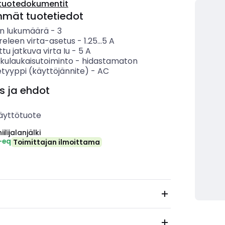
tuotedokumentit
mmät tuotetiedot
n lukumäärä
-
3
eleen virta-asetus
-
1.25...5
A
ttu jatkuva virta Iu
-
5
A
lkulaukaisutoiminto
-
hidastamaton
etyyppi (käyttöjännite)
-
AC
s ja ehdot
äyttötuote
ilijalanjälki
-eq
Toimittajan ilmoittama