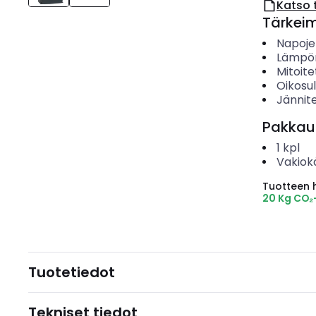
Katso 
Tärkei
Napoje
Lämpör
Mitoite
Oikosu
Jännit
Pakkau
1
kpl
Vakiok
Tuotteen hi
20 Kg CO₂
Tuotetiedot
Tekniset tiedot