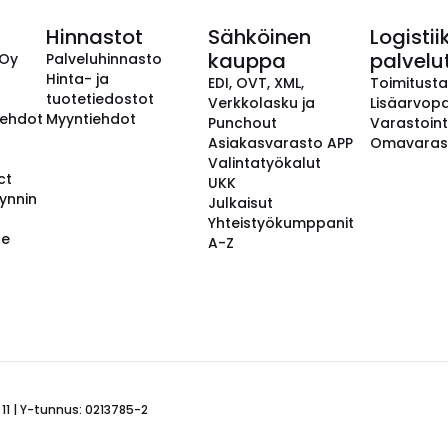
Hinnastot
Sähköinen
Logistii
kauppa
palvelu
 Oy
Palveluhinnasto
Hinta- ja
EDI, OVT, XML,
Toimitust
tuotetiedostot
Verkkolasku ja
Lisäarvopa
aehdot
Myyntiehdot
Punchout
Varastoint
Asiakasvarasto APP
Omavaras
Valintatyökalut
ct
UKK
ynnin
Julkaisut
Yhteistyökumppanit
se
A-Z
 11 | Y-tunnus: 0213785-2