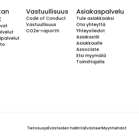
kan
Vastuullisuus
Asiakaspalvelu
t
Code of Conduct
Tule asiakkaaksi
Vastuullisuus
Ota yhteyttä
avat
CO2e-raportti
Yhteystiedot
lvelut
Asiakastili
ipalvelut
Asiakkaalle
to
Associate
Etsi myymälä
Toimittajalle
Tietosuoja
Evästeiden hallinta
Evästeet
Myyntiehdot