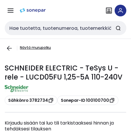
Siirry
Siirry
navigointiin
sisältöön
Haku
Näytä murupolku
SCHNEIDER ELECTRIC - TeSys U -
rele - LUCD05FU 1,25-5A 110-240V
Kopioi
Kopioi
Sähkönro 3782734
Sonepar-ID 100100700
Kirjaudu sisään tai luo tili tarkistaaksesi hinnan ja
tehdäksesi tilauksen