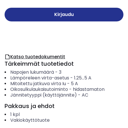
Kirjaudu
Katso tuotedokumentit
Tärkeimmät tuotetiedot
Napojen lukumäärä
-
3
Lämpöreleen virta-asetus
-
1.25...5
A
Mitoitettu jatkuva virta Iu
-
5
A
Oikosulkulaukaisutoiminto
-
hidastamaton
Jännitetyyppi (käyttöjännite)
-
AC
Pakkaus ja ehdot
1
kpl
Vakiokäyttötuote