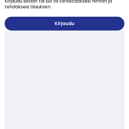
Kirjaudu sisään tai luo tili tarkistaaksesi hinnan ja
tehdäksesi tilauksen
Kirjaudu