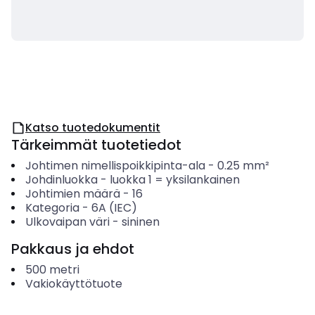
Katso tuotedokumentit
Tärkeimmät tuotetiedot
Johtimen nimellispoikkipinta-ala
-
0.25
mm²
Johdinluokka
-
luokka 1 = yksilankainen
Johtimien määrä
-
16
Kategoria
-
6A (IEC)
Ulkovaipan väri
-
sininen
Pakkaus ja ehdot
500
metri
Vakiokäyttötuote