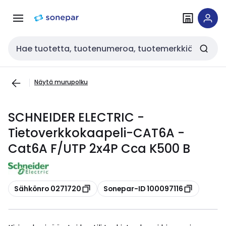
Siirry
Siirry
navigointiin
sisältöön
Haku
Näytä murupolku
SCHNEIDER ELECTRIC -
Tietoverkkokaapeli-CAT6A -
Cat6A F/UTP 2x4P Cca K500 B
Kopioi
Kopioi
Sähkönro 0271720
Sonepar-ID 100097116