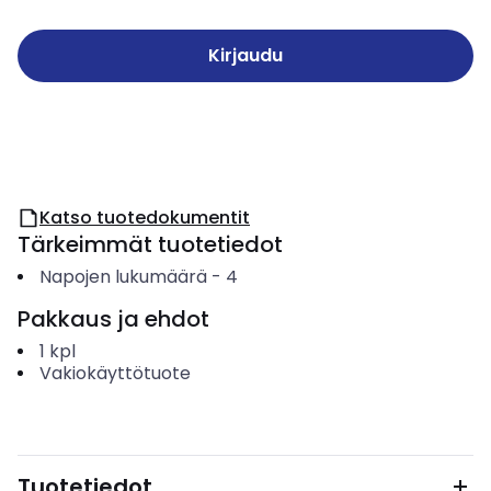
Kirjaudu
Katso tuotedokumentit
Tärkeimmät tuotetiedot
Napojen lukumäärä
-
4
Pakkaus ja ehdot
1
kpl
Vakiokäyttötuote
Tuotetiedot