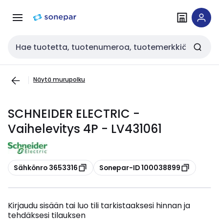
Siirry
Siirry
navigointiin
sisältöön
Haku
Näytä murupolku
SCHNEIDER ELECTRIC -
Vaihelevitys 4P - LV431061
Kopioi
Kopioi
Sähkönro 3653316
Sonepar-ID 100038899
Kirjaudu sisään tai luo tili tarkistaaksesi hinnan ja
tehdäksesi tilauksen