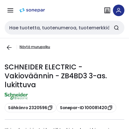
Siirry
Siirry
navigointiin
sisältöön
Haku
Näytä murupolku
SCHNEIDER ELECTRIC -
Vakioväännin - ZB4BD3 3-as.
lukittuva
Kopioi
Kopioi
Sähkönro 2320596
Sonepar-ID 100081420