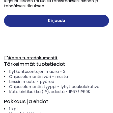
Kirjaudu sisään tai luo tili tarkistaaksesi hinnan ja
tehdäksesi tilauksen
Kirjaudu
Katso tuotedokumentit
Tärkeimmät tuotetiedot
Kytkentäsentojen määrä
-
3
Ohjauselementin väri
-
musta
Linssin muoto
-
pyöreä
Ohjauselementin tyyppi
-
lyhyt peukalokahva
Kotelointiluokka (IP), edestä
-
IP67/IP69K
Pakkaus ja ehdot
1
kpl