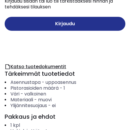
Kirjaudu sisään tai luo tili tarkistaaksesi hinnan ja
tehdäksesi tilauksen
Kirjaudu
Katso tuotedokumentit
Tärkeimmät tuotetiedot
Asennustapa
-
uppoasennus
Pistorasioiden määrä
-
1
Väri
-
valkoinen
Materiaali
-
muovi
Ylijännitesuojaus
-
ei
Pakkaus ja ehdot
1
kpl