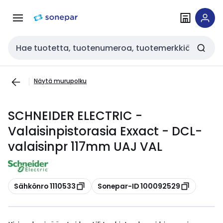
Siirry
Siirry
navigointiin
sisältöön
Haku
Näytä murupolku
SCHNEIDER ELECTRIC -
Valaisinpistorasia Exxact - DCL-
valaisinpr 117mm UAJ VAL
Kopioi
Kopioi
Sähkönro 1110533
Sonepar-ID 100092529