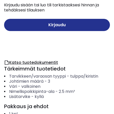
Kirjaudu sisään tai luo tili tarkistaaksesi hinnan ja
tehdäksesi tilauksen
Kirjaudu
Katso tuotedokumentit
Tärkeimmät tuotetiedot
Tarvikkeen/varaosan tyyppi
-
tulppa/kiristin
Johtimien määrä
-
3
Väri
-
valkoinen
Nimellispoikkipinta-ala
-
2.5
mm²
Lisätarvike
-
kyllä
Pakkaus ja ehdot
1
kpl