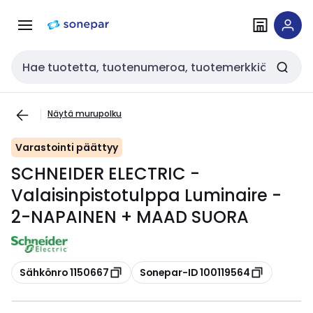
Siirry
Siirry
navigointiin
sisältöön
Haku
Näytä murupolku
Varastointi päättyy
SCHNEIDER ELECTRIC -
Valaisinpistotulppa Luminaire -
2-NAPAINEN + MAAD SUORA
Kopioi
Kopioi
Sähkönro 1150667
Sonepar-ID 100119564